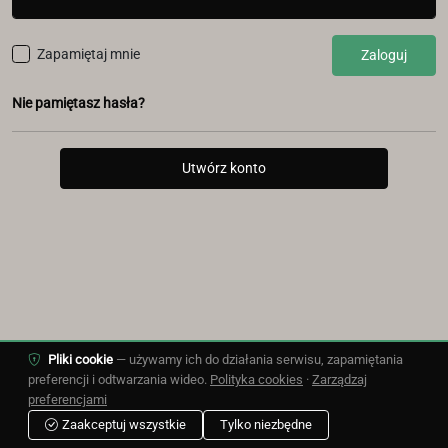
Zapamiętaj mnie
Zaloguj
Nie pamiętasz hasła?
Utwórz konto
Pliki cookie
— używamy ich do działania serwisu, zapamiętania
preferencji i odtwarzania wideo.
Polityka cookies
·
Zarządzaj
preferencjami
Śledź nas
Zaakceptuj wszystkie
Tylko niezbędne